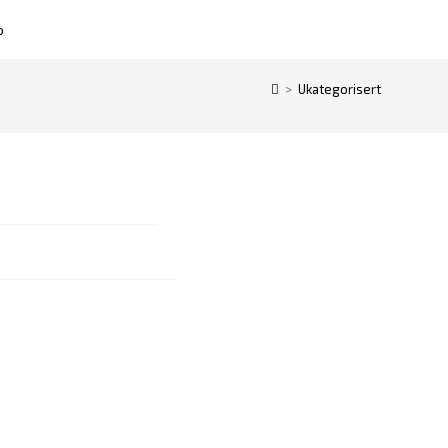
o
>
Ukategorisert