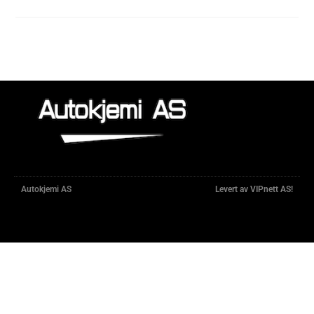
Autokjemi AS
Levert av VIPnett AS!