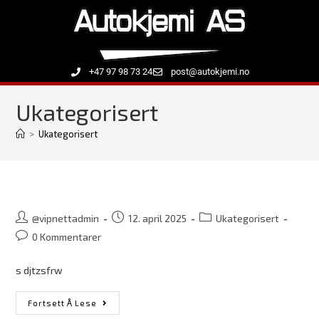
+47 97 98 73 24
post@autokjemi.no
Ukategorisert
>
Ukategorisert
@vipnettadmin
12. april 2025
Ukategorisert
0 Kommentarer
s djtzsfrw
Fortsett Å Lese